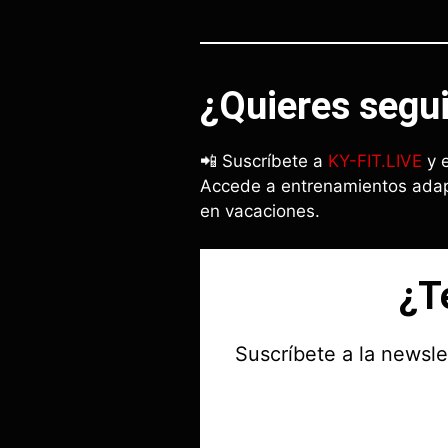
¿Quieres segui
📲 Suscríbete a
KY-FIT.LIVE
y e
Accede a entrenamientos adapt
en vacaciones.
¿T
Suscríbete a la newsl